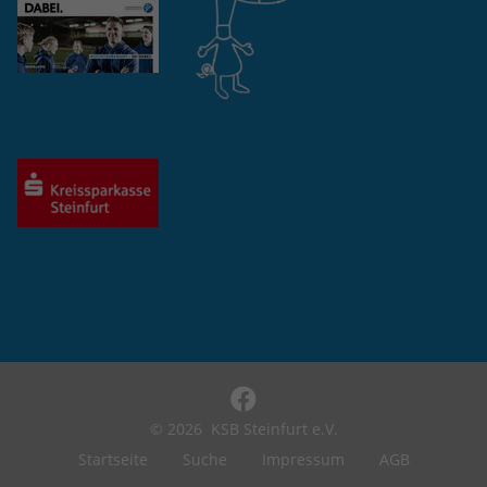
eines Analyseberichts darüber, wie es
der Website geht. Die erhobenen Daten
umfassen die Anzahl der Besucher, die
Quelle, aus der sie stammen, und die
Seiten in anonymisierter Form.
Name
_ga_EPTJMYPSV8
Anbieter
Google LLC
Laufzeit
2 Jahre
Wird verwendet, um den Sitzungsstatus
Zweck
zu erhalten.
© 2026
KSB Steinfurt e.V.
Startseite
Suche
Impressum
AGB