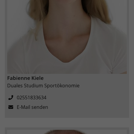
eines Analyseberichts darüber, wie es
der Website geht. Die erhobenen Daten
umfassen die Anzahl der Besucher, die
Quelle, aus der sie stammen, und die
Seiten in anonymisierter Form.
Name
_ga_EPTJMYPSV8
Anbieter
Google LLC
Laufzeit
2 Jahre
Fabienne Kiele
Duales Studium Sportökonomie
Wird verwendet, um den Sitzungsstatus
Zweck
zu erhalten.
02551833634
E-Mail senden