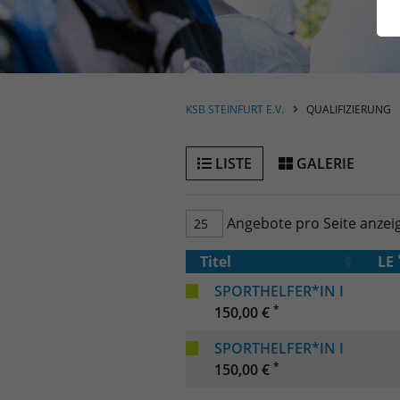
KSB STEINFURT E.V.
QUALIFIZIERUNG
LISTE
GALERIE
Angebote pro Seite anzei
Titel
LE
SPORTHELFER*IN I
*
150,00 €
SPORTHELFER*IN I
*
150,00 €