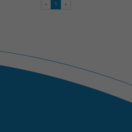
«
1
»