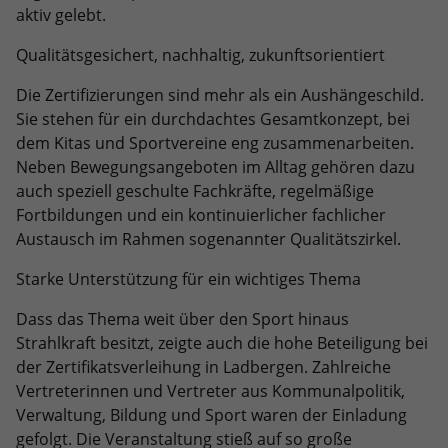
eines Analyseberichts darüber, wie es
aktiv gelebt.
der Website geht. Die erhobenen Daten
umfassen die Anzahl der Besucher, die
Qualitätsgesichert, nachhaltig, zukunftsorientiert
Quelle, aus der sie stammen, und die
Seiten in anonymisierter Form.
Die Zertifizierungen sind mehr als ein Aushängeschild.
Sie stehen für ein durchdachtes Gesamtkonzept, bei
dem Kitas und Sportvereine eng zusammenarbeiten.
Name
_ga_EPTJMYPSV8
Neben Bewegungsangeboten im Alltag gehören dazu
auch speziell geschulte Fachkräfte, regelmäßige
Anbieter
Google LLC
Fortbildungen und ein kontinuierlicher fachlicher
Austausch im Rahmen sogenannter Qualitätszirkel.
Laufzeit
2 Jahre
Starke Unterstützung für ein wichtiges Thema
Wird verwendet, um den Sitzungsstatus
Zweck
zu erhalten.
Dass das Thema weit über den Sport hinaus
Strahlkraft besitzt, zeigte auch die hohe Beteiligung bei
der Zertifikatsverleihung in Ladbergen. Zahlreiche
Vertreterinnen und Vertreter aus Kommunalpolitik,
Verwaltung, Bildung und Sport waren der Einladung
gefolgt. Die Veranstaltung stieß auf so große