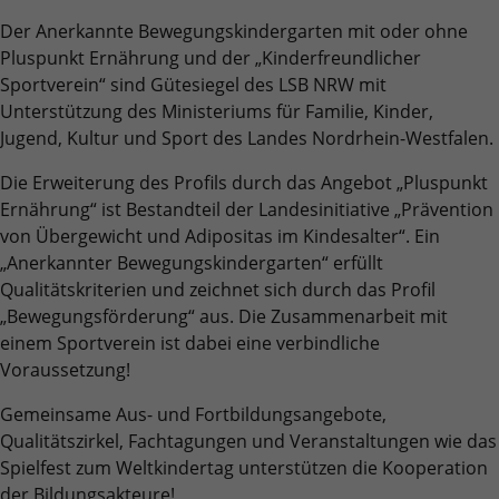
Benutzer-Logins die Session-ID. So kann der
Zweck
Zweck
für den Analysebericht der Website zu
Wir verwenden auf unserer Website externe Inhalte, um Ihnen
Der Anerkannte Bewegungskindergarten mit oder ohne
eingeloggte Benutzer wiedererkannt werden
Laufzeit
6 Monate
verfolgen. Die Cookies speichern
zusätzliche Informationen anzubieten.
und es wird ihm Zugang zu geschützten
Pluspunkt Ernährung und der „Kinderfreundlicher
Informationen anonym und weisen eine
Bereichen gewährt.
Das NID-Cookie enthält eine eindeutige ID,
Sportverein“ sind Gütesiegel des LSB NRW mit
randoly generierte Nummer zu, um
über die Google Ihre bevorzugten
Unterstützung des Ministeriums für Familie, Kinder,
eindeutige Besucher zu identifizieren.
Einstellungen und andere Informationen
Jugend, Kultur und Sport des Landes Nordrhein-Westfalen.
speichert, insbesondere Ihre bevorzugte
Zweck
Sprache (z. B. Deutsch), wie viele
Die Erweiterung des Profils durch das Angebot „Pluspunkt
Name
_gid
Suchergebnisse pro Seite angezeigt werden
Ernährung“ ist Bestandteil der Landesinitiative „Prävention
sollen (z. B. 10 oder 20) und ob der Google
von Übergewicht und Adipositas im Kindesalter“. Ein
Anbieter
Google Analytics
SafeSearch-Filter aktiviert sein soll.
„Anerkannter Bewegungskindergarten“ erfüllt
Laufzeit
1 Tag
Qualitätskriterien und zeichnet sich durch das Profil
„Bewegungsförderung“ aus. Die Zusammenarbeit mit
Dieses Cookie wird von Google Analytics
einem Sportverein ist dabei eine verbindliche
installiert. Das Cookie wird verwendet, um
Voraussetzung!
Informationen darüber zu speichern, wie
Besucher eine Website nutzen, und hilft bei
Gemeinsame Aus- und Fortbildungsangebote,
Zweck
der Erstellung eines Analyseberichts darüber,
Qualitätszirkel, Fachtagungen und Veranstaltungen wie das
wie es der Website geht. Die erhobenen
Spielfest zum Weltkindertag unterstützen die Kooperation
Daten umfassen die Anzahl der Besucher, die
der Bildungsakteure!