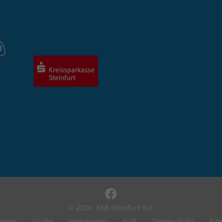
© 2026
KSB Steinfurt e.V.
tseite
Suche
Impressum
AGB
Datenschutz
Sit