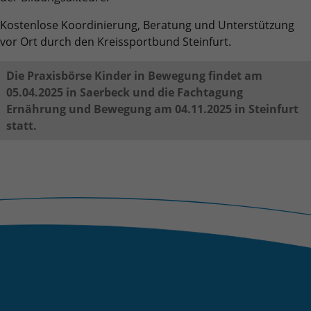
Quelle, aus der sie stammen, und die Seiten
in anonymisierter Form.
Kostenlose Koordinierung, Beratung und Unterstützung
vor Ort durch den Kreissportbund Steinfurt.
Name
_ga_EPTJMYPSV8
Die Praxisbörse Kinder in Bewegung findet am
05.04.2025 in Saerbeck und die Fachtagung
Anbieter
Google LLC
Ernährung und Bewegung am 04.11.2025 in Steinfurt
Laufzeit
2 Jahre
statt.
Wird verwendet, um den Sitzungsstatus zu
Zweck
erhalten.