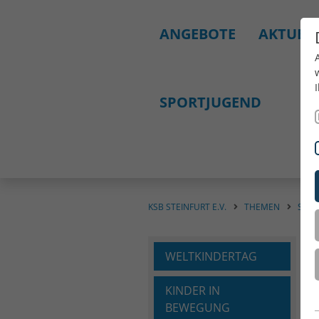
ANGEBOTE
AKTUELL
SPORTJUGEND
KSB STEINFURT E.V.
THEMEN
SPOR
WELTKINDERTAG
KINDER IN
BEWEGUNG