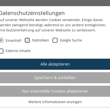
ES
THEMEN
SERVICE
KSB
Datenschutzeinstellungen
Auf unserer Webseite werden Cookies verwendet. Einige davon
werden zwingend benötigt, während es uns andere ermöglichen,
Ihre Nutzererfahrung auf unserer Webseite zu verbessern.
Statistiken
Google Suche
Essentiell
Externe Inhalte
Alle akzeptieren
T UND SCHULE
SCHUB
Speichern & schließen
Schule und Bewegung
Nur essentielle Cookies akzeptieren
Bewegung, Spiel und Sport sind unverzichtbare
Weitere Informationen anzeigen
Essentiell
Bestandteile ganzheitlicher Bildungsförderung.