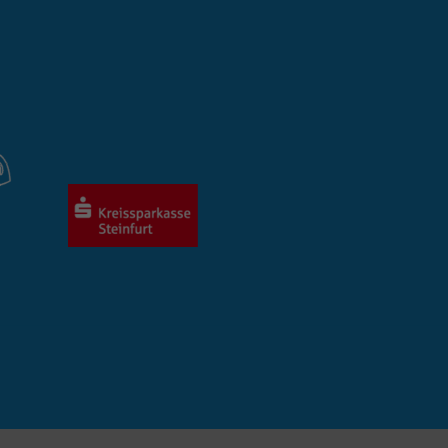
Quelle, aus der sie stammen, und die Seiten
in anonymisierter Form.
Name
_ga_EPTJMYPSV8
Anbieter
Google LLC
Laufzeit
2 Jahre
Wird verwendet, um den Sitzungsstatus zu
Zweck
erhalten.