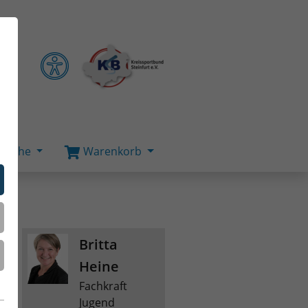
Suche
Warenkorb
Britta
Heine
Fachkraft
Jugend