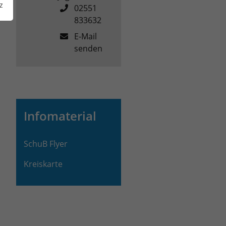
z
02551
833632
E-Mail
senden
Infomaterial
SchuB Flyer
Kreiskarte